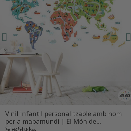
Vinil infantil personalitzable amb nom
per a mapamundi | El Món de…
StarStick
SKU
Nom Star146