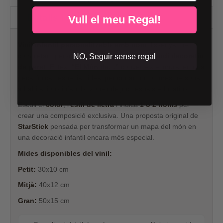
Detalls i mesures
Vull el meu Regal!
Vinil infantil personalitzable amb nom
dissenyat per
completar i personalitzar qualsevol
mapamundi decoratiu
NO, Seguir sense regal
de paret
. El text
“El Món de…”
converteix el mural en una
peça única i especial, ideal per donar un toc més personal
a habitacions infantils, zones de joc i espais educatius.
Escull el
color
, l’
estil de lletra
i indica
1 o 2 noms
per
crear una composició exclusiva. Una proposta original de
StarStick
pensada per transformar un mapa del món en
una decoració infantil encara més especial.
Mides disponibles del vinil:
Petit:
30x10 cm
Mitjà:
40x12 cm
Gran:
50x15 cm