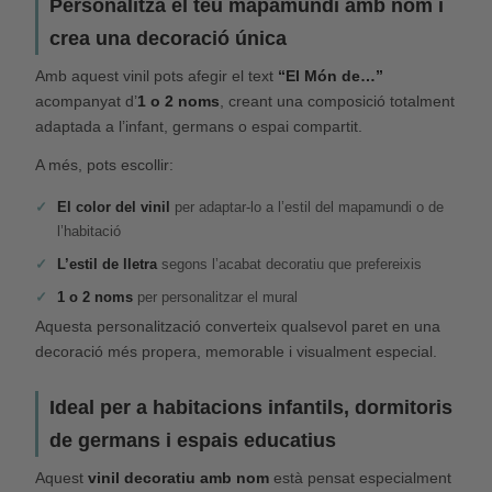
Personalitza el teu mapamundi amb nom i
crea una decoració única
Amb aquest vinil pots afegir el text
“El Món de…”
acompanyat d’
1 o 2 noms
, creant una composició totalment
adaptada a l’infant, germans o espai compartit.
A més, pots escollir:
El color del vinil
per adaptar-lo a l’estil del mapamundi o de
l’habitació
L’estil de lletra
segons l’acabat decoratiu que prefereixis
1 o 2 noms
per personalitzar el mural
Aquesta personalització converteix qualsevol paret en una
decoració més propera, memorable i visualment especial.
Ideal per a habitacions infantils, dormitoris
de germans i espais educatius
Aquest
vinil decoratiu amb nom
està pensat especialment