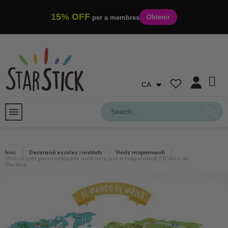
15% OFF
Obtenir
per a membres
CA
Inici
Decoració escoles i instituts
Vinils mapamundi
Vinil infantil personalitzable amb nom per a mapamundi | El Món de…
StarStick