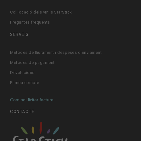
Col·locació dels vinils StarStick
Preguntes freqüents
SERVEIS
Mètodes de lliurament i despeses d'enviament
Mètodes de pagament
Devolucions
El meu compte
Com sol·licitar factura
CONTACTE