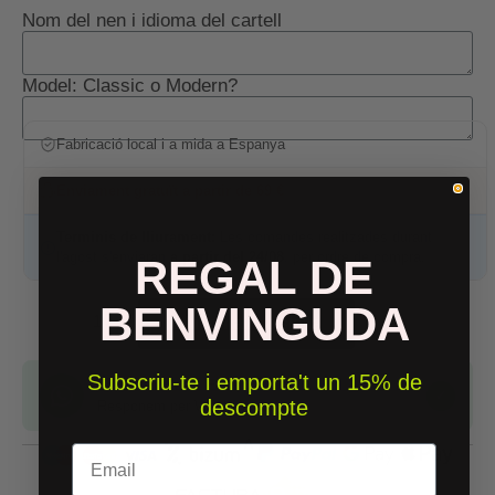
Nom del nen i idioma del cartell
Model: Classic o Modern?
Fabricació local i a mida a Espanya
Enviament gratuït a partir de 69 €
Terminis de lliurament:
Les comandes realitzades durant
l'agost s'enviaran
a partir del 24/08
, per ordre de compra.
REGAL DE
BENVINGUDA
Afegir a la cistella
Subscriu-te i emporta't un 15% de
Tens dubtes? Escriu-nos
✓
descompte
Responem per WhatsApp
COMPRA SEGURA
Email