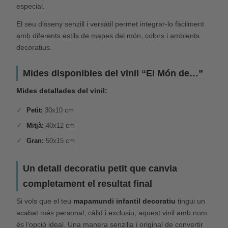
especial.
El seu disseny senzill i versàtil permet integrar-lo fàcilment
amb diferents estils de mapes del món, colors i ambients
decoratius.
Mides disponibles del vinil “El Món de…”
Mides detallades del vinil:
Petit:
30x10 cm
Mitjà:
40x12 cm
Gran:
50x15 cm
Un detall decoratiu petit que canvia
completament el resultat final
Si vols que el teu
mapamundi infantil decoratiu
tingui un
acabat més personal, càlid i exclusiu, aquest vinil amb nom
és l’opció ideal. Una manera senzilla i original de convertir