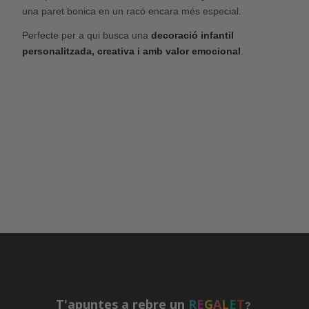
una paret bonica en un racó encara més especial.
Perfecte per a qui busca una
decoració infantil
personalitzada, creativa i amb valor emocional
.
T'apuntes a rebre un
R
E
G
A
L
E
T
?