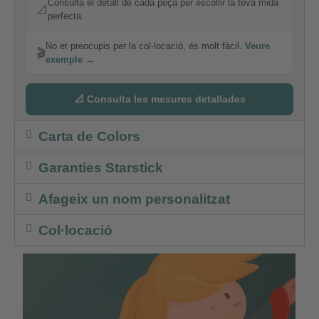
Consulta el detall de cada peça per escollir la teva mida
📐
perfecta.
No et preocupis per la col·locació, és molt fàcil.
Veure
🎬
exemple →
📐 Consulta les mesures detallades
Carta de Colors
Garanties Starstick
Afageix un nom personalitzat
Col·locació