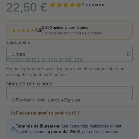
22,50 €
0 opinions
5.500 opinions verificades
★★★★★
4.9
Fabricat artesanalment a Barcelona
Opció noms
Personalitza el teu producte
Escriu la personalització. You can save the customization by
clicking the 'add to cart' button.
Nom del nen o nena
Fabricació local i a mida a Espanya
Enviament gratuït a partir de 69 €
Terminis de lliurament:
Les comandes realitzades durant
l'agost s'enviaran
a partir del 24/08
, per ordre de compra.