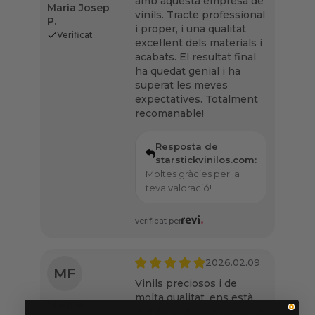
amb aquesta empresa de
Maria Josep
vinils. Tracte professional
P.
i proper, i una qualitat
Verificat
excel·lent dels materials i
acabats. El resultat final
ha quedat genial i ha
superat les meves
expectatives. Totalment
recomanable!
Resposta de
starstickvinilos.com:
Moltes gràcies per la
teva valoració!
verificat per
2026.02.09
MF
Vinils preciosos i de
molta qualitat, ens està
Maribel
quedant l'escola preciosa.