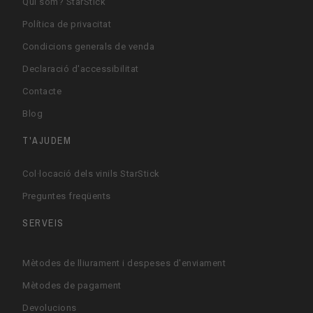
Qui som? StarStick
Política de privacitat
Condicions generals de venda
Declaració d'accessibilitat
Contacte
Blog
T'AJUDEM
Col·locació dels vinils StarStick
Preguntes freqüents
SERVEIS
Mètodes de lliurament i despeses d'enviament
Mètodes de pagament
Devolucions