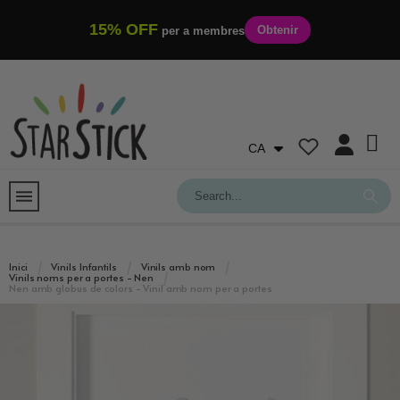
15% OFF
Obtenir
per a membres
CA
Inici
Vinils Infantils
Vinils amb nom
Vinils noms per a portes - Nen
Nen amb globus de colors - Vinil amb nom per a portes