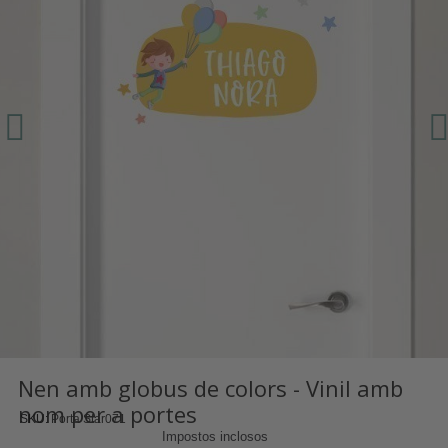
Nen amb globus de colors - Vinil amb
nom per a portes
SKU
Porta Star071
Impostos inclosos