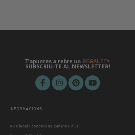
T'apuntes a rebre un
R
E
G
A
L
E
T
?
SUBSCRIU-TE AL NEWSLETTER!
INFORMACIONS
Avís legal i condicions generals d'ús