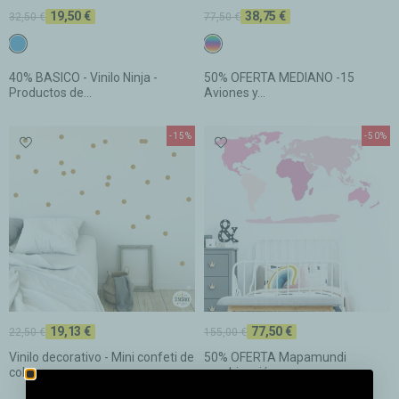
19,50 €
38,75 €
32,50 €
77,50 €
c17 Azul fuerte
De colores
40% BASICO - Vinilo Ninja -
50% OFERTA MEDIANO -15
Productos de...
Aviones y...
-15%
-50%
19,13 €
77,50 €
22,50 €
155,00 €
Vinilo decorativo - Mini confeti de
50% OFERTA Mapamundi
color...
combinación rosa -...