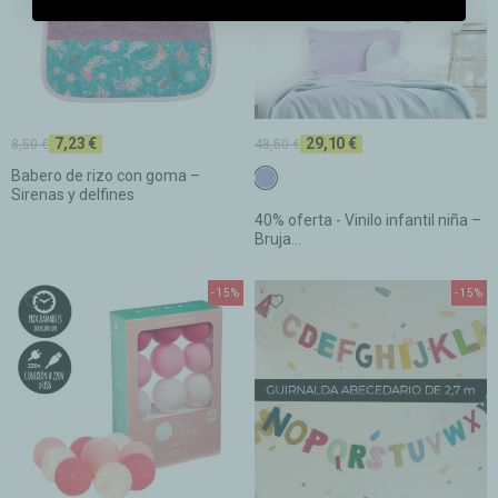
7,23 €
29,10 €
8,50 €
48,50 €
Babero de rizo con goma –
c12 Lavanda
Sirenas y delfines
40% oferta - Vinilo infantil niña –
Bruja...
-15%
-15%