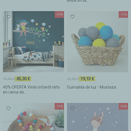
Bebé en la...
-40%
-15%
45,30 €
19,13 €
75,50 €
22,50 €
40% OFERTA Vinilo infantil niño
Guirnalda de luz - Mostaza
en rama de...
-15%
-50%