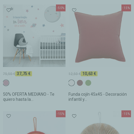
-50%
-15%
37,75 €
10,63 €
75,50 €
12,50 €
c6 Rosa gris
c2 Blanco
C26 Teja oscuro
C31 ACEITUNA
50% OFERTA MEDIANO - Te
Funda cojín 45x45 - Decoración
quiero hasta la...
infantil y...
-15%
-15%