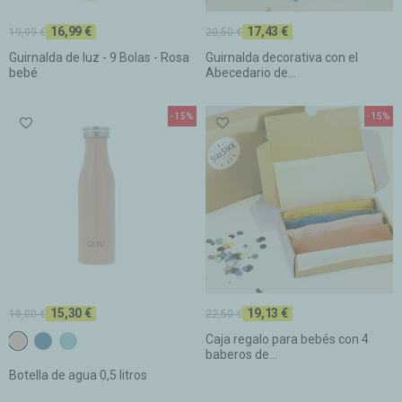
16,99 €
17,43 €
19,99 €
20,50 €
Guirnalda de luz - 9 Bolas - Rosa
Guirnalda decorativa con el
bebé
Abecedario de...
-15%
-15%
15,30 €
19,13 €
18,00 €
22,50 €
Caja regalo para bebés con 4
C28 TEJA CLARO
C29 MISTIC
C30 MISTIC CLARO
baberos de...
Botella de agua 0,5 litros