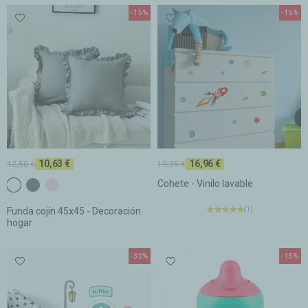
-15%
-15%
10,63 €
16,96 €
12,50 €
19,95 €
Cohete - Vinilo lavable
c2 Blanco
c4 Gris oscuro
c7 Rosa pálido
(1)
Funda cojín 45x45 - Decoración
hogar
-30%
-15%