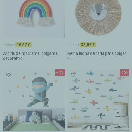
16,57 €
33,57 €
19,50 €
39,50 €
Aroíris de macrame, colgante
Reina leona de rafia para colgar
decorativo
-...
-40%
-50%