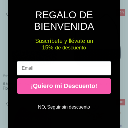
(1)
REGALO DE
-15%
-15%
BIENVENIDA
Suscríbete y llévate un
15% ​​
de descuento
Email
7,23 €
7,23 €
8,50 €
8,50 €
Babero de rizo con goma –
Babero de rizo con goma –
¡Quiero mi Descuento!
Flores
Estrellas
-15%
-40%
NO, Seguir sin descuento