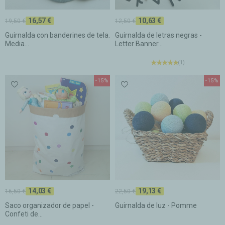
16,57 €
10,63 €
19,50 €
12,50 €
Guirnalda con banderines de tela.
Guirnalda de letras negras -
Media...
Letter Banner...
(1)
-15%
-15%
14,03 €
19,13 €
16,50 €
22,50 €
Saco organizador de papel -
Guirnalda de luz - Pomme
Confeti de...