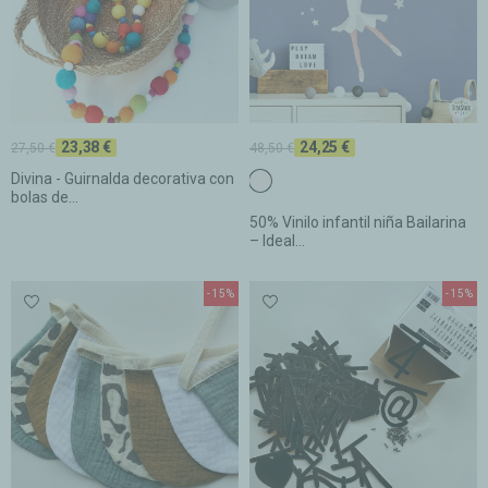
23,38 €
24,25 €
27,50 €
48,50 €
Divina - Guirnalda decorativa con
c2 Blanco
bolas de...
50% Vinilo infantil niña Bailarina
– Ideal...
-15%
-15%