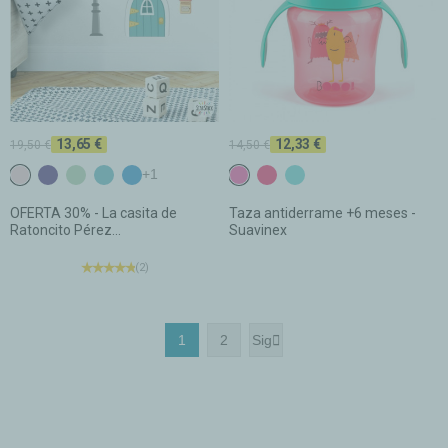
13,65 €
12,33 €
19,50 €
14,50 €
c7 Rosa pálido
c11 Morado oscuro
c15 Verde menta
c16 Turquesa
c17 Azul fuerte
+1
Fúcsia
Fresa
Turquesa
OFERTA 30% - La casita de
Taza antiderrame +6 meses -
Ratoncito Pérez...
Suavinex
(2)
1
2
Sig
