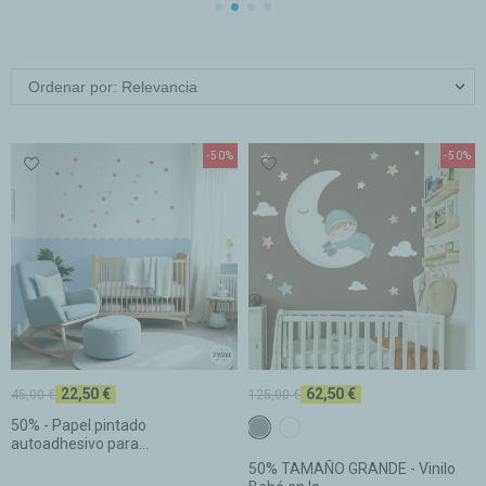
Ordenar por: Relevancia
-50%
-50%
22,50 €
62,50 €
45,00 €
125,00 €
50% - Papel pintado
Gris
Blanca
autoadhesivo para...
50% TAMAÑO GRANDE - Vinilo