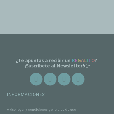
¿Te apuntas a recibir un
R
E
G
A
L
I
T
O
?
¡Suscríbete al Newsletter!👉
INFORMACIONES
Aviso legal y condiciones generales de uso