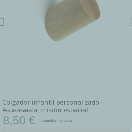
Colgador infantil personalizado -
Astronauta, misión espacial
SKU
Pen Star029
8,50 €
Impuestos incluidos