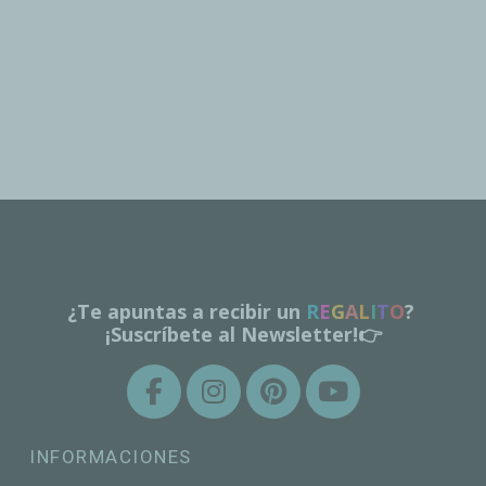
¿Te apuntas a recibir un
R
E
G
A
L
I
T
O
?
¡Suscríbete al Newsletter!👉
INFORMACIONES