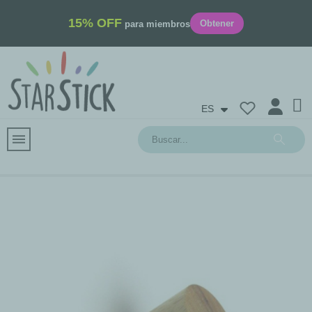
15% OFF
Obtener
para miembros
ES