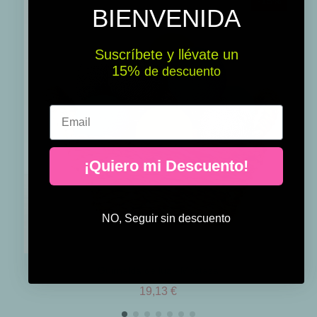
-15%
BIENVENIDA
Suscríbete y llévate un
15% ​​
de descuento
Email
¡Quiero mi Descuento!
NO, Seguir sin descuento
Guirnalda de luz - Mostaza
19,13 €