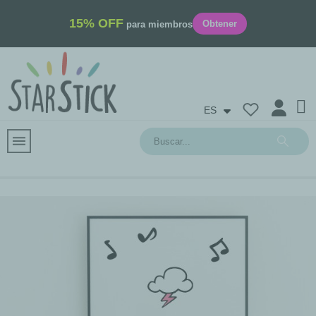
15% OFF
Obtener
para miembros
ES