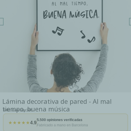
Lámina decorativa de pared - Al mal
tiempo, buena música
SKU
Lam Star246
5.500 opiniones verificadas
★★★★★
4.9
Fabricado a mano en Barcelona