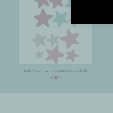
Extra Pack - Estrellas princesa y caballo
8,50 €