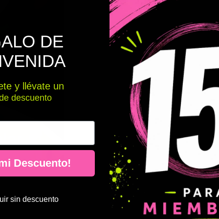
ALO DE
NVENIDA
te y llévate un
de descuento
 mi Descuento!
ir sin descuento