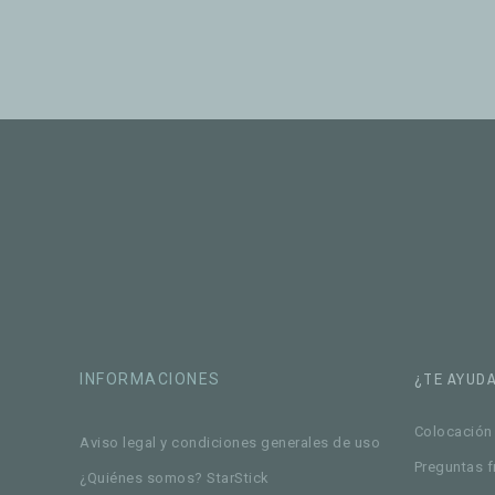
¿TE AYUD
INFORMACIONES
Colocación 
Aviso legal y condiciones generales de uso
Preguntas f
¿Quiénes somos? StarStick