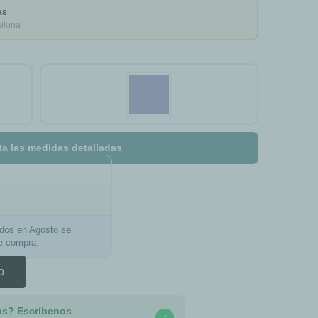
as
elona
ta las medidas detalladas
a
ados en Agosto se
de compra.
o
as? Escríbenos
✓