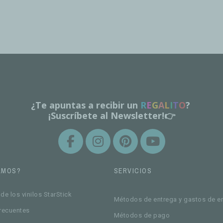
¿Te apuntas a recibir un
R
E
G
A
L
I
T
O
?
¡Suscríbete al Newsletter!👉
AMOS?
SERVICIOS
de los vinilos StarStick
Métodos de entrega y gastos de e
recuentes
Métodos de pago