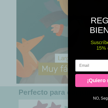
REG
BIE
Suscríbe
15% ​​
Email
¡Quiero
Perfecto para conjuntar
NO, Segu