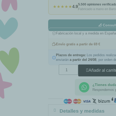
5.500 opiniones verificad
★★★★★
4.9
Fabricado a mano en Barc
📐 Consul
Fabricación local y a medida en Españ
Envío gratis a partir de 69 €
Plazos de entrega:
Los pedidos realiz
enviarán
a partir del 24/08
, por orden 
Añadir al carrit
¿Tienes dud
Respondemos 
Detalles y medidas