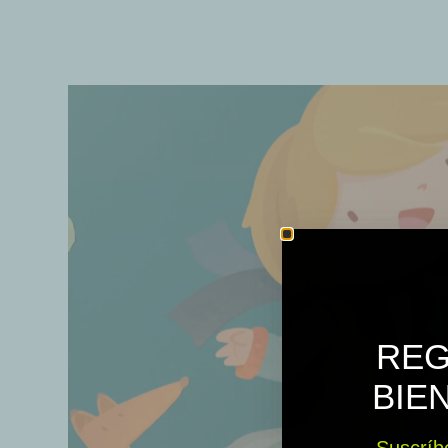
REG
BIE