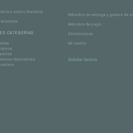
de los vinilos StarStick
Métodos de entrega y gastos de e
recuentes
Métodos de pago
LES CATEGORÍAS
Devoluciones
ntiles
Mi cuenta
cativos
antiles
áminas decorativas
Solicitar factura
orativos