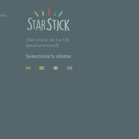
nvío
Chat online de 9 a 16h
[email protected]
Selecciona tu idioma
ES
CA
FR
EN