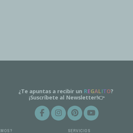
¿Te apuntas a recibir un
R
E
G
A
L
I
T
O
?
¡Suscríbete al Newsletter!👉
AMOS?
SERVICIOS