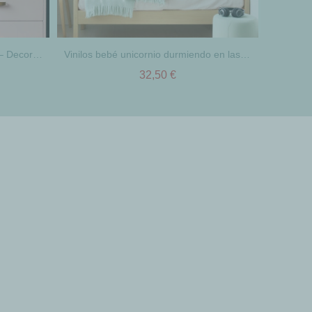
Vinilos niña unicornio paseando – Decoración pared niñas – Adhesivo habitación infantil dulce y mágico
Vinilos bebé unicornio durmiendo en las nubes – Decoración para niñas y bebés
32,50 €