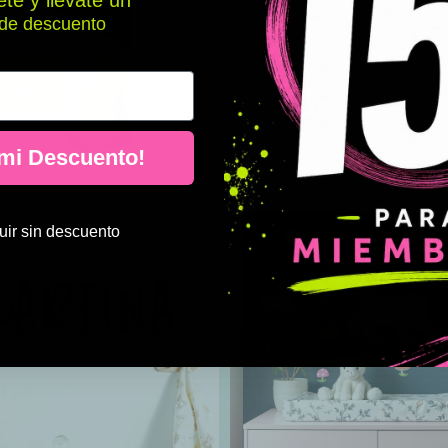
te y llévate un
de descuento
 mi Descuento!
ir sin descuento