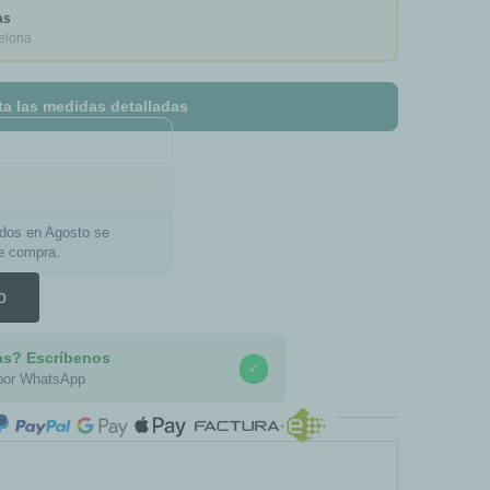
as
elona
ta las medidas detalladas
a
ados en Agosto se
de compra.
o
as? Escríbenos
✓
por WhatsApp
COMPRA SEGURA