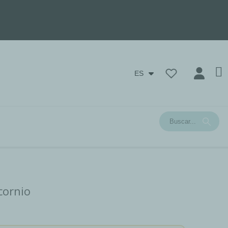
ES
cornio