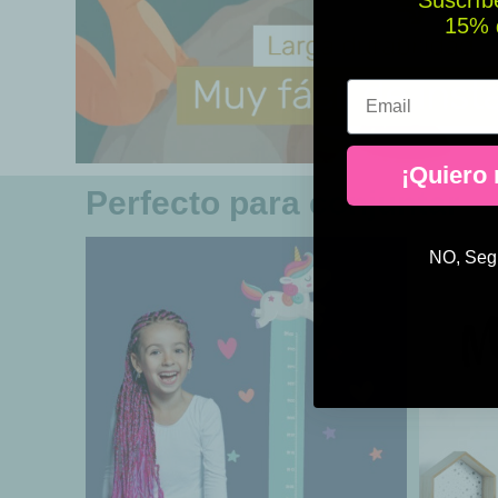
Suscríbe
15% ​​
Email
¡Quiero
Perfecto para conjuntar
NO, Segu