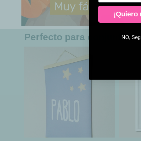
¡Quiero
Perfecto para conjuntar
NO, Segu