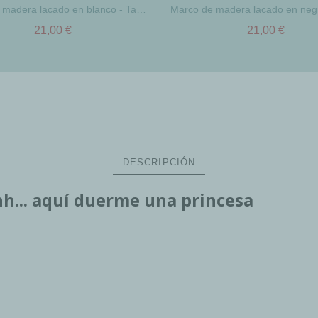
Marco de madera lacado en blanco - Tamaños A4 - A3 - A2 - A1
21,00 €
21,00 €
DESCRIPCIÓN
hh... aquí duerme una princesa