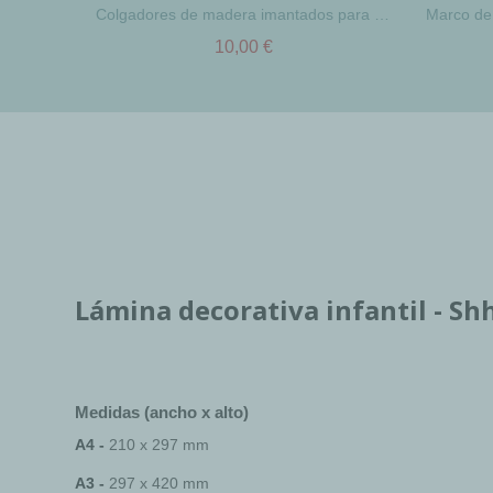
Colgadores de madera imantados para láminas - Tamaños A4 - A3
10,00 €
Lámina decorativa infantil - Sh
Medidas (ancho x alto)
A4 -
210 x 297 mm
A3 -
297 x 420 mm