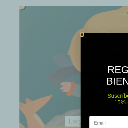
REG
BIE
Suscríbe
15% ​​
Email