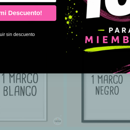
 mi Descuento!
ir sin descuento