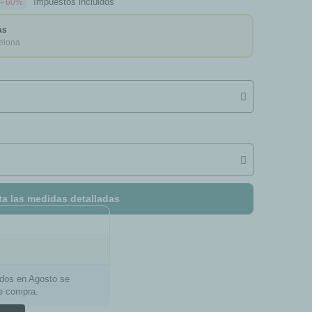
Impuestos incluidos
- 60%
as
elona
ta las medidas detalladas
a
ados en Agosto se
de compra.