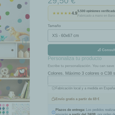
29,50 €
5.500 opiniones verificad
★★★★★
4.9
Fabricado a mano en Barc
Tamaño
📐 Consul
Personaliza tu producto
Escribe tu personalización. You can save t
Colores. Máximo 3 colores o C38 s
Fabricación local y a medida en Españ
Envío gratis a partir de 69 €
Plazos de entrega:
Los pedidos realiz
enviarán
a partir del 24/08
, por orden 