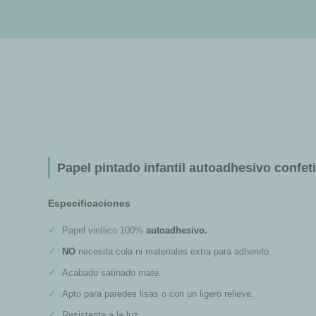
Papel pintado infantil autoadhesivo confeti
Especificaciones
Papel vinílico 100%
autoadhesivo.
NO
necesita cola ni materiales extra para adherirlo.
Acabado satinado mate.
Apto para paredes lisas o con un ligero relieve.
Resistente a la luz.