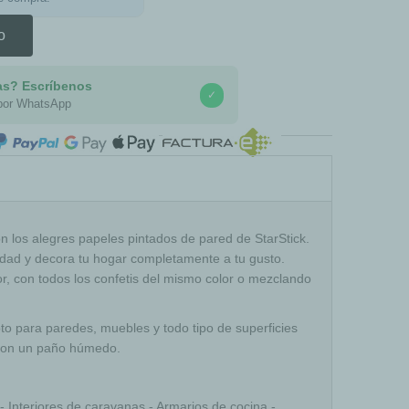
o
as? Escríbenos
✓
por WhatsApp
COMPRA SEGURA
n los alegres papeles pintados de pared de StarStick.
ividad y decora tu hogar completamente a tu gusto.
or, con todos los confetis del mismo color o mezclando
to para paredes, muebles y todo tipo de superficies
e con un paño húmedo.
 Interiores de caravanas - Armarios de cocina -