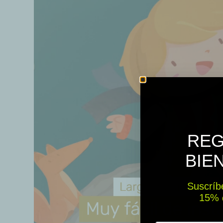
REG
BIE
Suscríbe
15% ​​