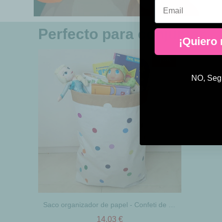
Email
Perfecto para conjuntar
¡Quiero
-15%
NO, Segu
Saco organizador de papel - Confeti de colores
14,03 €