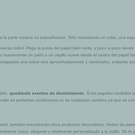
da la parte trasera es autoadhesiva. Sólo necesitarás un cúter, una esp
uieras cubrir. Pega la punta del papel bien recta, y poco a poco tienes 
do suavemente un paño o un cepillo suave desde el centro del papel hac
ir solapadas una sobre otra aproximadamente 1 centímetro, evitando así
edido,
quedando exentos de desistimiento
. Si los papeles recibidos 
recibe en perfectas condiciones no se realizarán cambios ya que se co
ed, también encontrarás otros productos decorativos. Vinilos de pare
ambiente único, elegante y totalmente personalizado a tu estilo. No te p