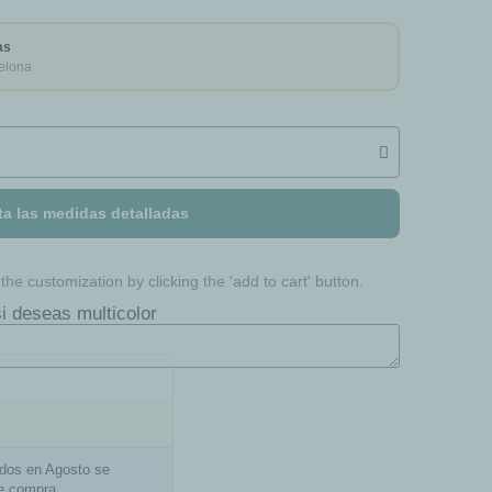
as
elona
ta las medidas detalladas
he customization by clicking the 'add to cart' button.
i deseas multicolor
a
ados en Agosto se
de compra.