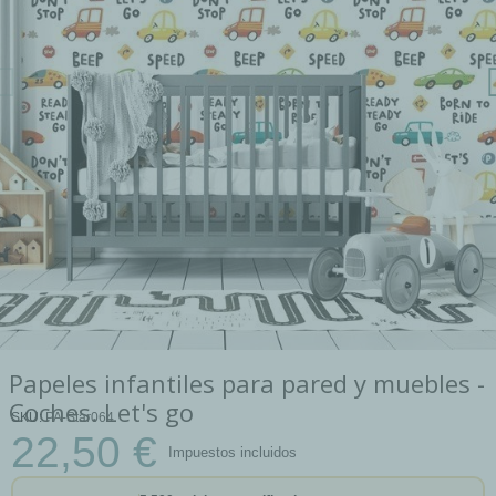
Papeles infantiles para pared y muebles -
Coches. Let's go
SKU
PA-Star064
22,50 €
Impuestos incluidos