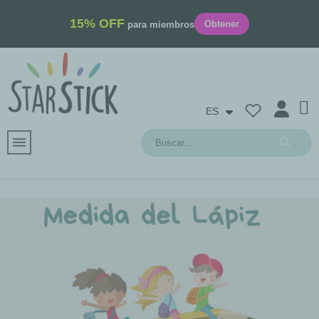
15% OFF
Obtener
para miembros
ES