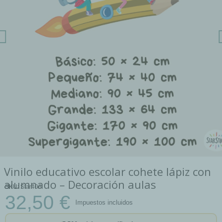
Vinilo educativo escolar cohete lápiz con
alumnado – Decoración aulas
SKU
Star406
32,50 €
Impuestos incluidos