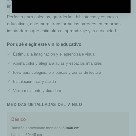
imaginación y creatividad.
Perfecto para colegios, guarderías, bibliotecas y espacios
educativos, este mural transforma las paredes en entornos
inspiradores que estimulan el aprendizaje y la curiosidad.
Por qué elegir este vinilo educativo
Estimula la imaginación y el aprendizaje visual
Aporta color y alegría a aulas y espacios infantiles
Ideal para colegios, bibliotecas y zonas de lectura
Instalación fácil y rápida
Vinilo resistente y duradero
MEDIDAS DETALLADAS DEL VINILO
Básico
Tamaño aproximado montado:
60×40 cm
Lámina: 30×45 cm