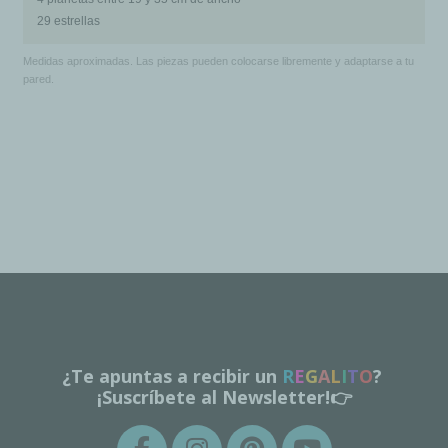
29 estrellas
Medidas aproximadas. Las piezas pueden colocarse libremente y adaptarse a tu
pared.
¿Te apuntas a recibir un
R
E
G
A
L
I
T
O
?
¡Suscríbete al Newsletter!👉