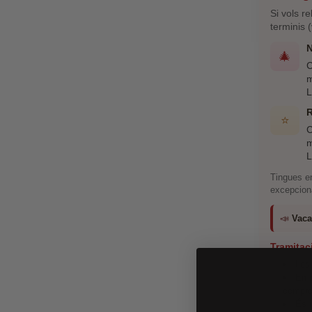
Si vols r
terminis 
🎄
C
m
L
R
⭐
C
m
L
Tingues e
excepcion
📣
Vaca
Tramitac
Les
En 
compro
És i