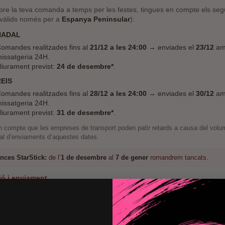
ebre la teva comanda a temps per les festes, tingues en compte els se
(vàlids només per a
Espanya Peninsular
):
NADAL
omandes realitzades fins al
21/12 a les 24:00
→ enviades el
23/12
am
issatgeria 24H.
liurament previst:
24 de desembre*
.
EIS
omandes realitzades fins al
28/12 a les 24:00
→ enviades el
30/12
am
issatgeria 24H.
liurament previst:
31 de desembre*
.
n compte que les empreses de transport poden patir retards a causa del volu
al d’enviaments d’aquestes dates.
nces StarStick:
de l’
1 de desembre
al
7 de gener
romandrem tancats.
ió i enviament
 comandes es processen per ordre d’arribada l’endemà de rebre el pagament.
pagaments per
transferència bancària
, l’enviament es realitza un cop rebut e
vant.
mportant indicar un
telèfon de contacte
per facilitar el lliurament.