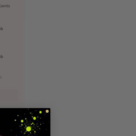
güents
b
b
m
l