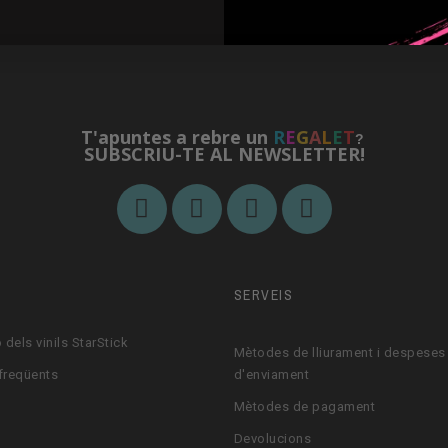
T'apuntes a rebre un
R
E
G
A
L
E
T
?
SUBSCRIU-TE AL NEWSLETTER!
M
SERVEIS
 dels vinils StarStick
Mètodes de lliurament i despeses
freqüents
d'enviament
Mètodes de pagament
Devolucions