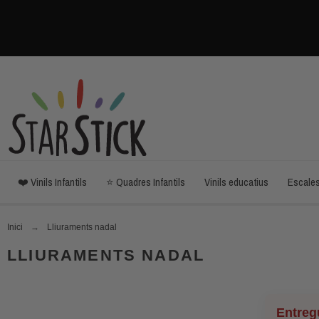
❤️ Vinils Infantils
⭐ Quadres Infantils
Vinils educatius
Escale
Inici
Lliuraments nadal
LLIURAMENTS NADAL
Entreg