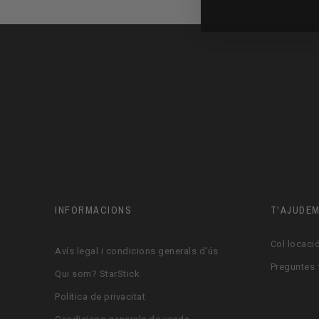
INFORMACIONS
T'AJUDE
Col·locació
Avís legal i condicions generals d'ús
Preguntes 
Qui som? StarStick
Política de privacitat