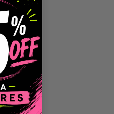
uccions de
nt