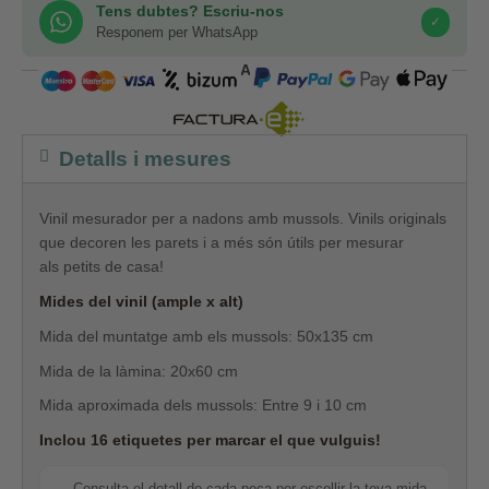
Tens dubtes? Escriu-nos
✓
Responem per WhatsApp
COMPRA SEGURA
Detalls i mesures
Vinil mesurador per a nadons amb mussols. Vinils originals
que decoren les parets i a més són útils per mesurar
als petits de casa!
Mides del vinil (ample x alt)
Mida del muntatge amb els mussols: 50x135 cm
Mida de la làmina: 20x60 cm
Mida aproximada dels mussols: Entre 9 i 10 cm
Inclou 16 etiquetes per marcar el que vulguis!
Consulta el detall de cada peça per escollir la teva mida