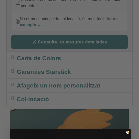
📐
perfecta.
No et preocupis per la col·locació, és molt fàcil.
Veure
🎬
exemple →
📐 Consulta les mesures detallades
Carta de Colors
Garanties Starstick
Afageix un nom personalitzat
Col·locació