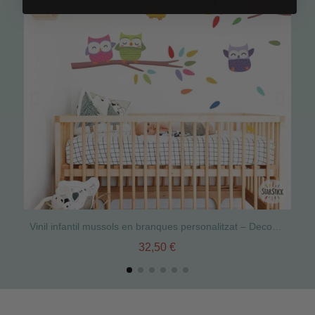
Vinil infantil mussols en branques personalitzat – Decoració paret habitació nadó i nens
32,50 €