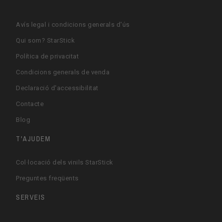
Avís legal i condicions generals d'ús
Qui som? StarStick
Política de privacitat
Condicions generals de venda
Declaració d'accessibilitat
Contacte
Blog
T'AJUDEM
Col·locació dels vinils StarStick
Preguntes freqüents
SERVEIS