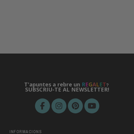
T'apuntes a rebre un
R
E
G
A
L
E
T
?
SUBSCRIU-TE AL NEWSLETTER!
INFORMACIONS