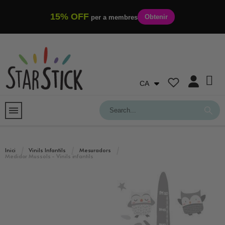
15% OFF
Obtenir
per a membres
CA
Inici
Vinils Infantils
Mesuradors
Medidor Mussols - Vinils infantils