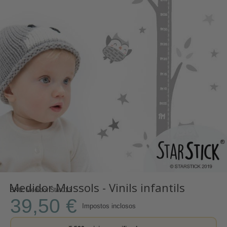
Medidor Mussols - Vinils infantils
SKU
Medidor Star013
39,50 €
Impostos inclosos