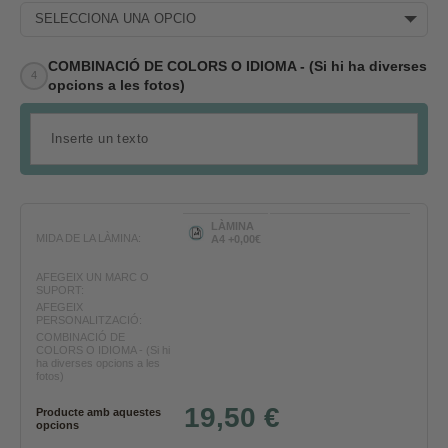
SELECCIONA UNA OPCIÓ
COMBINACIÓ DE COLORS O IDIOMA - (Si hi ha diverses
opcions a les fotos)
LÀMINA
MIDA DE LA LÀMINA:
A4 +0,00€
AFEGEIX UN MARC O
SUPORT:
AFEGEIX
PERSONALITZACIÓ:
COMBINACIÓ DE
COLORS O IDIOMA - (Si hi
ha diverses opcions a les
fotos)
19,50 €
Producte amb aquestes
opcions