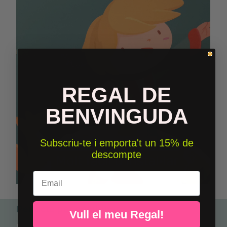
REGAL DE
BENVINGUDA
Subscriu-te i emporta't un 15% de
descompte
Email
Perfecte per combinar
Vull el meu Regal!