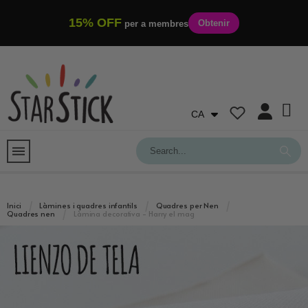
15% OFF
Obtenir
per a membres
CA
Inici
Làmines i quadres infantils
Quadres per Nen
Quadres nen
Làmina decorativa - Harry el mag