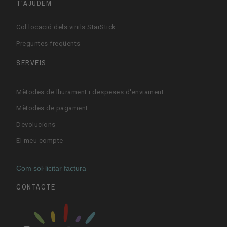
T'AJUDEM
Col·locació dels vinils StarStick
Preguntes freqüents
SERVEIS
Mètodes de lliurament i despeses d'enviament
Mètodes de pagament
Devolucions
El meu compte
Com sol·licitar factura
CONTACTE