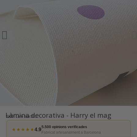
Làmina decorativa - Harry el mag
SKU
Lam Star291
5.500 opinions verificades
★★★★★
4.9
Fabricat artesanalment a Barcelona