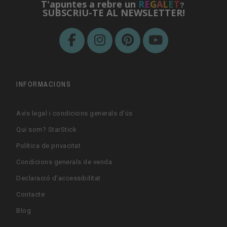
T'apuntes a rebre un
R
E
G
A
L
E
T
?
SUBSCRIU-TE AL NEWSLETTER!
INFORMACIONS
Avís legal i condicions generals d'ús
Qui som? StarStick
Política de privacitat
Condicions generals de venda
Declaració d'accessibilitat
Contacte
Blog