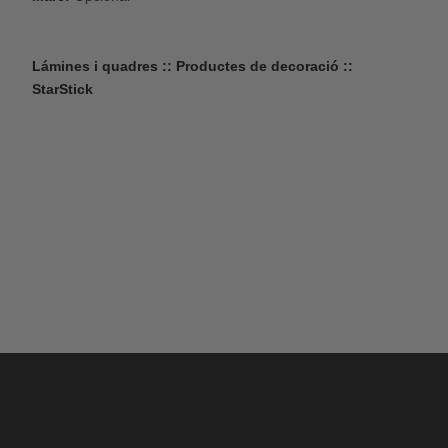
Lámines i quadres :: Productes de decoració ::
StarStick