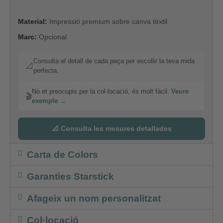
Material:
Impressió premium sobre canva tèxtil
Marc:
Opcional
Consulta el detall de cada peça per escollir la teva mida
📐
perfecta.
No et preocupis per la col·locació, és molt fàcil.
Veure
🎬
exemple →
📐 Consulta les mesures detallades
Carta de Colors
Garanties Starstick
Afageix un nom personalitzat
Col·locació