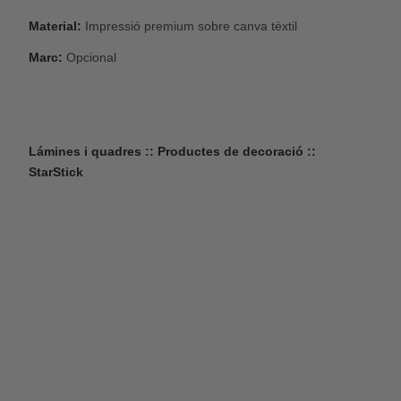
Material:
Impressió premium sobre canva tèxtil
Marc:
Opcional
Lámines i quadres :: Productes de decoració ::
StarStick