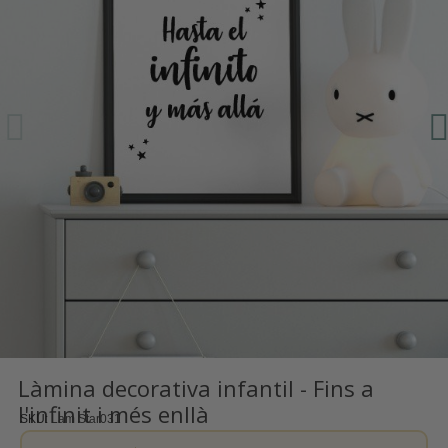
Làmina decorativa infantil - Fins a
l'infinit i més enllà
SKU
Lam Star031