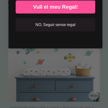
Perfecte per combinar
Vull el meu Regal!
NO, Seguir sense regal
Vinil infantil petits coets a l’espai – Vinil decoratiu per a infants