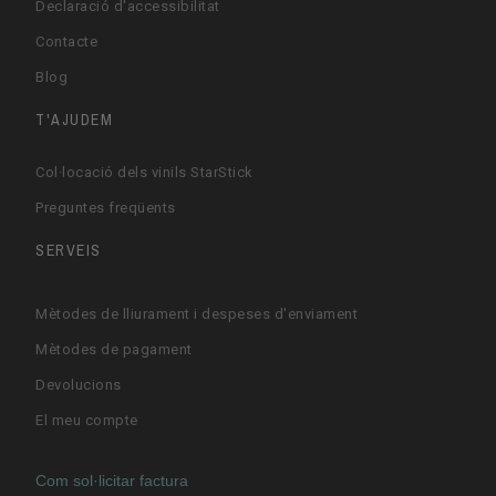
Declaració d'accessibilitat
Contacte
Blog
T'AJUDEM
Col·locació dels vinils StarStick
Preguntes freqüents
SERVEIS
Mètodes de lliurament i despeses d'enviament
Mètodes de pagament
Devolucions
El meu compte
Com sol·licitar factura