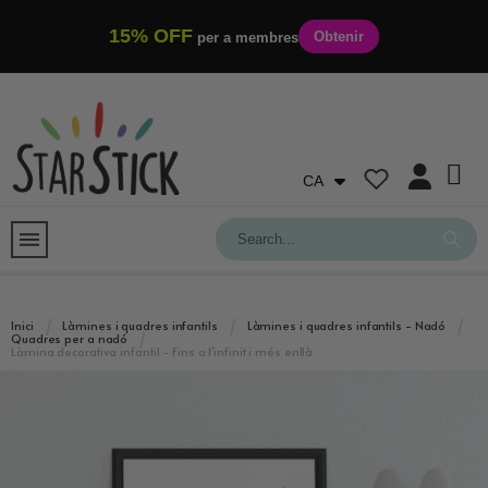
15% OFF
Obtenir
per a membres
CA
Inici
Làmines i quadres infantils
Làmines i quadres infantils - Nadó
Quadres per a nadó
Làmina decorativa infantil - Fins a l'infinit i més enllà