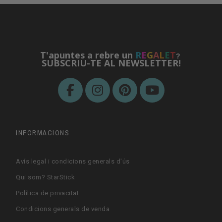
T'apuntes a rebre un
R
E
G
A
L
E
T
?
SUBSCRIU-TE AL NEWSLETTER!
INFORMACIONS
Avís legal i condicions generals d'ús
Qui som? StarStick
Política de privacitat
Condicions generals de venda