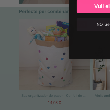
Vull e
Perfecte per combinar
-15%
NO, Seg
Sac organitzador de paper - Confeti de colors
14,03 €