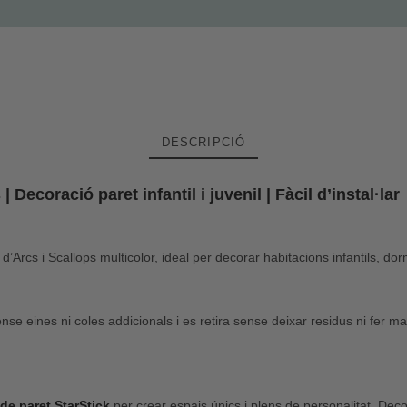
DESCRIPCIÓ
Decoració paret infantil i juvenil | Fàcil d’instal·lar
rcs i Scallops multicolor, ideal per decorar habitacions infantils, dor
sense eines ni coles addicionals i es retira sense deixar residus ni fer 
de paret StarStick
per crear espais únics i plens de personalitat. Decor