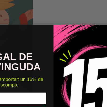
GAL DE
VINGUDA
 emporta't un 15% de
escompte