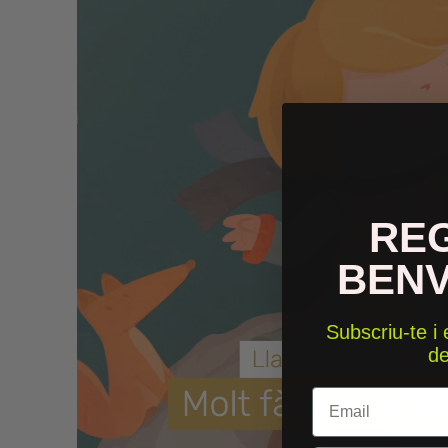
RE
BEN
Subscriu-te i
d
Email