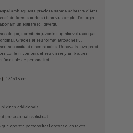
l espai amb aquesta preciosa sanefa adhesiva d’Arcs
inació de formes corbes i tons vius omple d’energia
portant un estil fresc i divertit.
ones de joc, dormitoris juvenils o qualsevol racó que
i original. Gràcies al seu format autoadhesiu,
ense necessitat d’eines ni coles. Renova la teva paret
rs confeti i combina el seu disseny amb altres
 únic i ple de personalitat.
a):
131x15 cm
 ni eines addicionals.
 professional i sofisticat.
que aporten personalitat i encant a les teves