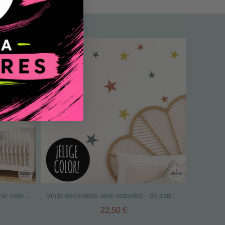
Confeti de colors - Vinil per decorar habitacions i espais infantils
Vinils decoratius amb estrelles - 85 estrelles 3 Colors a escollir
22,50 €