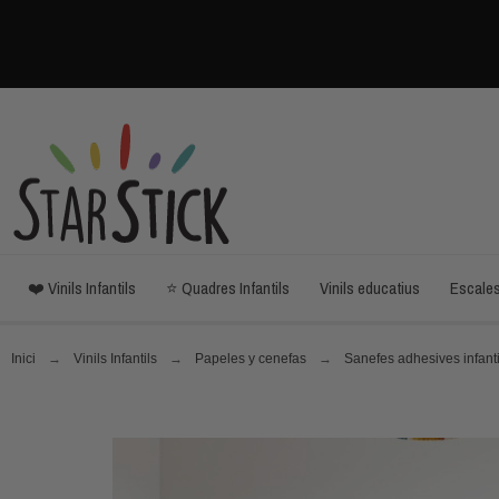
❤️ Vinils Infantils
⭐ Quadres Infantils
Vinils educatius
Escale
Inici
Vinils Infantils
Papeles y cenefas
Sanefes adhesives infanti