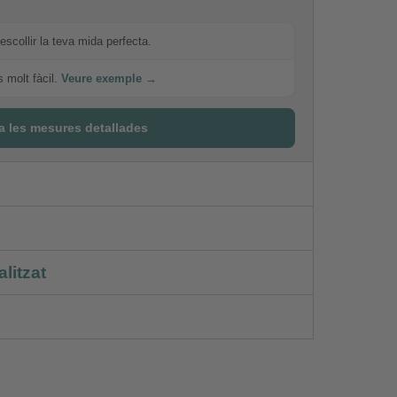
escollir la teva mida perfecta.
s molt fàcil.
Veure exemple →
a les mesures detallades
litzat