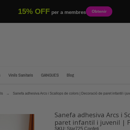
15% OFF
Obtenir
per a membres
s
Vinils Sanitaris
GANGUES
Blog
ls
Sanefa adhesiva Arcs i Scallops de colors | Decoració de paret infantil i juven
Sanefa adhesiva Arcs i Sc
paret infantil i juvenil | F
SKU
Star725 Confeti