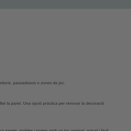
mitoris, passadissos o zones de joc.
malbé la paret. Una opció pràctica per renovar la decoració
a parets, mobles i portes amb un toc original, actual i fàcil