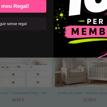
l meu Regal!
uir sense regal
Vinils amb nom - Combinació Party - Vinils infantils personalitzats
18,50 €
22,50 €