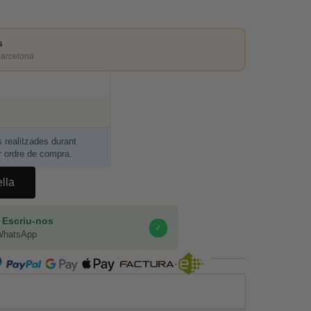
s
Barcelona
realitzades durant
r ordre de compra.
ella
 Escriu-nos
✓
WhatsApp
COMPRA SEGURA