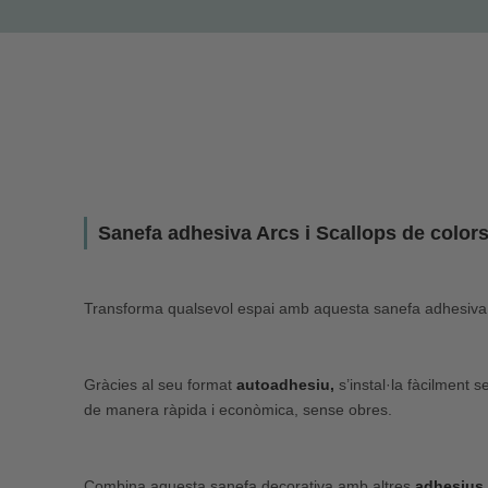
Sanefa adhesiva Arcs i Scallops de colors | 
Transforma qualsevol espai amb aquesta sanefa adhesiva d’A
Gràcies al seu format
autoadhesiu,
s’instal·la fàcilment 
de manera ràpida i econòmica, sense obres.
Combina aquesta sanefa decorativa amb altres
adhesius 