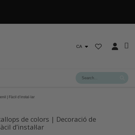
CA
il | Fàcil d’instal·lar
allops de colors | Decoració de
àcil d’instal·lar