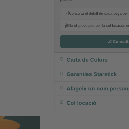
📐
Consulta el detall de cada peça per 
🎬
No et preocupis per la col·locació, é
📐 Consult
Carta de Colors
Garanties Starstick
Afageix un nom persona
Col·locació