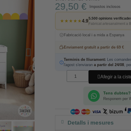
29,50 €
Impostos inclosos
5.500 opinions verificade
★★★★★
4.9
Fabricat artesanalment a 
Fabricació local i a mida a Espanya
Enviament gratuït a partir de 69 €
Terminis de lliurament:
Les comandes 
l'agost s'enviaran
a partir del 24/08
, pe
Afegir a la cist
Tens dubtes?
Responem per 
Detalls i mesures