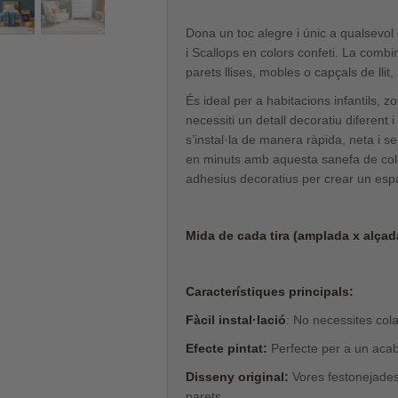
Dona un toc alegre i únic a qualsevo
i Scallops en colors confeti. La comb
parets llises, mobles o capçals de llit, a
És ideal per a habitacions infantils, z
necessiti un detall decoratiu diferent 
s’instal·la de manera ràpida, neta i s
en minuts amb aquesta sanefa de colo
adhesius decoratius per crear un espai
Mida de cada tira (amplada x alçad
Característiques principals:
Fàcil instal·lació
: No necessites cola
Efecte pintat:
Perfecte per a un acabat
Disseny original:
Vores festonejades 
parets.