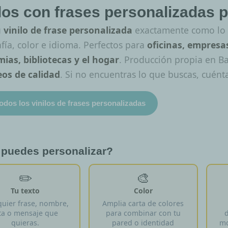
ilos con frases personalizadas 
u
vinilo de frase personalizada
exactamente como lo i
fía, color e idioma. Perfectos para
oficinas, empresas
ias, bibliotecas y el hogar
. Producción propia en B
os de calidad
. Si no encuentras lo que buscas, cuén
todos los vinilos de frases personalizadas
puedes personalizar?
✏️
🎨
Tu texto
Color
quier frase, nombre,
Amplia carta de colores
ta o mensaje que
para combinar con tu
d
quieras.
pared o identidad
mo