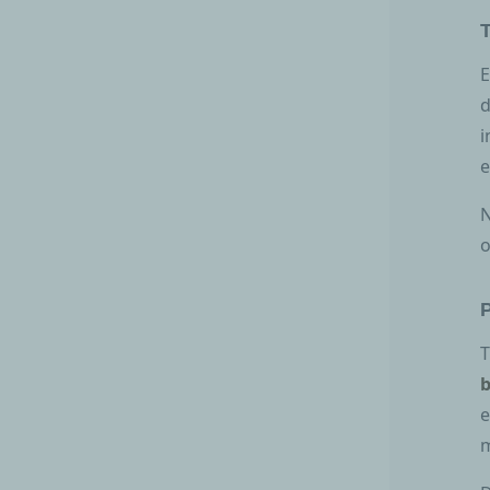
T
E
d
i
e
N
o
P
T
b
e
m