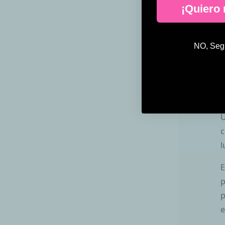
¡Quiero
NO, Segu
U
c
l
E
p
p
e