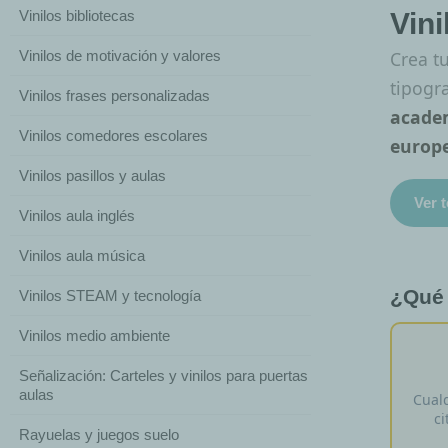
Vin
Vinilos bibliotecas
Vinilos de motivación y valores
Crea t
tipogra
Vinilos frases personalizadas
academ
Vinilos comedores escolares
europe
Vinilos pasillos y aulas
Ver 
Vinilos aula inglés
Vinilos aula música
¿Qué 
Vinilos STEAM y tecnología
Vinilos medio ambiente
Señalización: Carteles y vinilos para puertas
aulas
Cual
ci
Rayuelas y juegos suelo