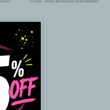
rativo...
Tu texto - Vinilos decorativos Personalizados