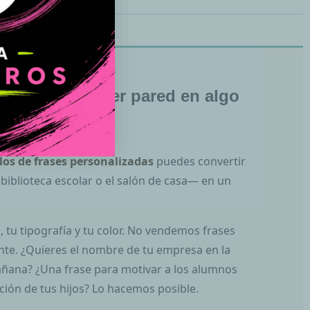
sforma cualquier pared en algo
ilos de frases personalizadas
puedes convertir
biblioteca escolar o el salón de casa— en un
, tu tipografía y tu color. No vendemos frases
nte. ¿Quieres el nombre de tu empresa en la
añana? ¿Una frase para motivar a los alumnos
ación de tus hijos? Lo hacemos posible.