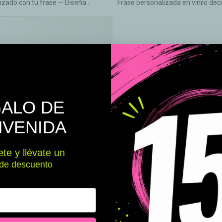
izado con tu frase — Diseña...
Frase personalizada en vinilo deco
ALO DE
NVENIDA
te y llévate un
de descuento
lizada - Vinilos educativos...