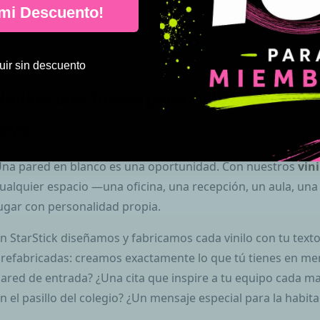
 mi Descuento!
ir sin descuento
Vinilos con frases personalizadas: tran
tuyo
na pared en blanco es una oportunidad. Con nuestros
vin
ualquier espacio —una oficina, una recepción, un aula, una 
ugar con personalidad propia.
n StarStick diseñamos y fabricamos cada vinilo con tu texto
refabricadas: creamos exactamente lo que tú tienes en me
ared de entrada? ¿Una cita que inspire a tu equipo cada m
n el pasillo del colegio? ¿Un mensaje especial para la habit