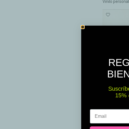
Vinilo personal
REG
BIE
Suscríbe
15% ​​
12,50 €
Email
Palabra persona